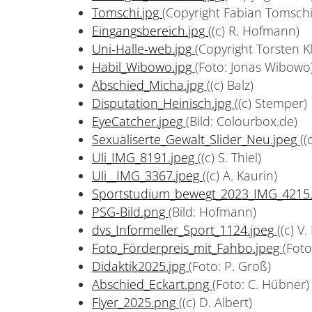
Tomschi.jpg
(Copyright Fabian Tomschi
Eingangsbereich.jpg
((c) R. Hofmann)
Uni-Halle-web.jpg
(Copyright Torsten K
Habil_Wibowo.jpg
(Foto: Jonas Wibowo
Abschied_Micha.jpg
((c) Balz)
Disputation_Heinisch.jpg
((c) Stemper)
EyeCatcher.jpeg
(Bild: Colourbox.de)
Sexualiserte_Gewalt_Slider_Neu.jpeg
((
Uli_IMG_8191.jpeg
((c) S. Thiel)
Uli__IMG_3367.jpeg
((c) A. Kaurin)
Sportstudium_bewegt_2023_IMG_4215
PSG-Bild.png
(Bild: Hofmann)
dvs_Informeller_Sport_1124.jpeg
((c) V.
Foto_Förderpreis_mit_Fahbo.jpeg
(Foto
Didaktik2025.jpg
(Foto: P. Groß)
Abschied_Eckart.png
(Foto: C. Hübner)
Flyer_2025.png
((c) D. Albert)