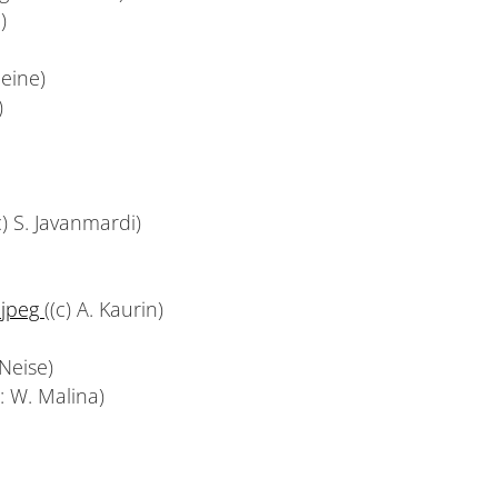
)
leine)
)
c) S. Javanmardi)
.jpeg
((c) A. Kaurin)
 Neise)
: W. Malina)