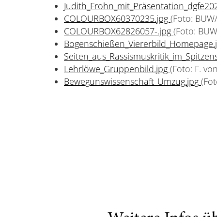
Judith_Frohn_mit_Präsentation_dgfe20
COLOURBOX60370235.jpg
(Foto: BUW
COLOURBOX62826057-.jpg
(Foto: BUW
Bogenschießen_Viererbild_Homepage.
Seiten_aus_Rassismuskritik_im_Spitze
Lehrlöwe_Gruppenbild.jpg
(Foto: F. v
Bewegunswissenschaft_Umzug.jpg
(Fo