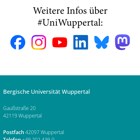
Weitere Infos über
#UniWuppertal:
Bergische Universität Wuppertal
Gaußstraße 20
42119 Wuppertal
Postfach
42097 Wuppertal
Telefon
+49 202 439-0